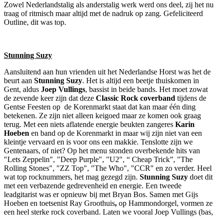
Zowel Nederlandstalig als anderstalig werk werd ons deel, zij het nu
traag of ritmisch maar altijd met de nadruk op zang. Gefeliciteerd
Outline, dit was top.
Stunning Suzy
Aansluitend aan hun vrienden uit het Nederlandse Horst was het de
beurt aan
Stunning Suzy
. Het is altijd een beetje thuiskomen in
Gent, aldus
Joep
Vullings
, bassist in beide bands. Het moet zowat
de zevende keer zijn dat deze
Classic Rock coverband
tijdens de
Gentse Feesten op de Korenmarkt staat dat kan maar één ding
betekenen. Ze zijn niet alleen keigoed maar ze komen ook graag
terug. Met een niets aflatende energie beukten zangeres
Karin
Hoeben
en band op de Korenmarkt in maar wij zijn niet van een
kleintje vervaard en is voor ons een makkie. Tenslotte zijn we
Gentenaars, of niet? Op het menu stonden overbekende hits van
"Lets Zeppelin", "Deep Purple", "U2", “ Cheap Trick”, "The
Rolling Stones", "ZZ Top", "The Who", "CCR" en zo verder. Heel
wat top rocknummers, het mag gezegd zijn.
Stunning Suzy
doet dit
met een verbazende gedrevenheid en energie. Een tweede
leadgitarist was er opnieuw bij met Bryan Bos. Samen met Gijs
Hoeben en toetsenist Ray Groothuis
,
op Hammondorgel, vormen ze
een heel sterke rock coverband. Laten we vooral Joep Vullings (bas,