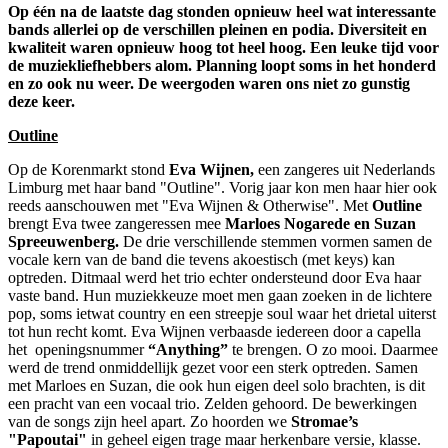
Op één na de laatste dag stonden opnieuw heel wat interessante
bands allerlei op de verschillen pleinen en podia. Diversiteit en
kwaliteit waren opnieuw hoog tot heel hoog. Een leuke tijd voor
de muziekliefhebbers alom. Planning loopt soms in het honderd
en zo ook nu weer. De weergoden waren ons niet zo gunstig
deze keer.
Outline
Op de Korenmarkt stond
Eva Wijnen,
een zangeres uit Nederlands
Limburg met haar band "Outline". Vorig jaar kon men haar hier ook
reeds aanschouwen met "Eva Wijnen & Otherwise". Met
Outline
brengt Eva twee zangeressen mee
Marloes Nogarede en Suzan
Spreeuwenberg.
De drie verschillende stemmen vormen samen de
vocale kern van de band die tevens akoestisch (met keys) kan
optreden. Ditmaal werd het trio echter ondersteund door Eva haar
vaste band. Hun muziekkeuze moet men gaan zoeken in de lichtere
pop, soms ietwat country en een streepje soul waar het drietal uiterst
tot hun recht komt. Eva Wijnen verbaasde iedereen door a capella
het openingsnummer
“Anything”
te brengen. O zo mooi. Daarmee
werd de trend onmiddellijk gezet voor een sterk optreden. Samen
met Marloes en Suzan, die ook hun eigen deel solo brachten, is dit
een pracht van een vocaal trio. Zelden gehoord. De bewerkingen
van de songs zijn heel apart. Zo hoorden we
Stromae’s
"Papoutai"
in geheel eigen trage maar herkenbare versie, klasse.