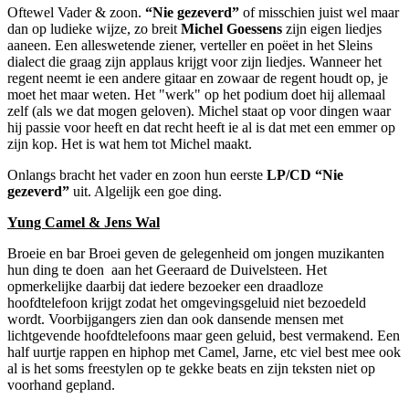
Oftewel Vader & zoon.
“Nie gezeverd”
of misschien juist wel maar
dan op ludieke wijze, zo breit
Michel Goessens
zijn eigen liedjes
aaneen. Een alleswetende ziener, verteller en poëet in het Sleins
dialect die graag zijn applaus krijgt voor zijn liedjes. Wanneer het
regent neemt ie een andere gitaar en zowaar de regent houdt op, je
moet het maar weten. Het "werk" op het podium doet hij allemaal
zelf (als we dat mogen geloven). Michel staat op voor dingen waar
hij passie voor heeft en dat recht heeft ie al is dat met een emmer op
zijn kop. Het is wat hem tot Michel maakt.
Onlangs bracht het vader en zoon hun eerste
LP/CD “Nie
gezeverd”
uit. Algelijk een goe ding.
Yung Camel & Jens Wal
Broeie en bar Broei geven de gelegenheid om jongen muzikanten
hun ding te doen aan het Geeraard de Duivelsteen. Het
opmerkelijke daarbij dat iedere bezoeker een draadloze
hoofdtelefoon krijgt zodat het omgevingsgeluid niet bezoedeld
wordt. Voorbijgangers zien dan ook dansende mensen met
lichtgevende hoofdtelefoons maar geen geluid, best vermakend. Een
half uurtje rappen en hiphop met Camel, Jarne, etc viel best mee ook
al is het soms freestylen op te gekke beats en zijn teksten niet op
voorhand gepland.