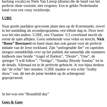
backing vocals) en Niels Van Lierop (drums) die de band van het
perfecte ritme voorziet, niet vergeten. Een te gekke Nederlandse
band voor een crazy rockfeestje.
U2BE
Naar goede jaarlijkse gewoonte plant men op de Korenmarkt, zowel
in het namiddag als avondprogramma, een tribute dag in. Deze keer
was het niet anders. U2BE, een Vlaamse U2 coverband mocht als
eerste de spits afbijten. Geen onbekende voor velen en terecht.
Nick
“Bono” Beernaert
en band staan dan ook garant voor de perfecte
imitatie van de Ierse rockband. Zijn “unforgetable fire” en capriolen
sloegen onmiddellijk over op het publiek dat natuurlijk alle nummers
luidkeels mee brulde “Angel of Harlem”, “Desire”, “One”, de
springer “I will follow”, “Vertigo”, “Sunday Bloody Sunday” tot in
de details. Allemaal tot in de perfectie gebracht. Je zou bijna denken
dat “de echte” hier stonden. U2BE maakte er een echte “reality
show” van, dit met de juiste beelden op de achtergrond
geprojecteerd.
Ja het was een “Beautifull day”
Goes & Goes